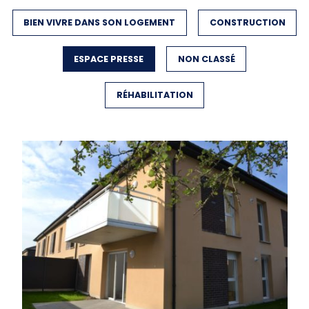
FILTER BY
BIEN VIVRE DANS SON LOGEMENT
FILTER BY
CONSTRUCTION
FILTER BY
ESPACE PRESSE
FILTER BY
NON CLASSÉ
FILTER BY
RÉHABILITATION