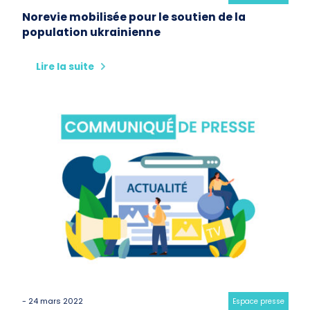
Norevie mobilisée pour le soutien de la
population ukrainienne
Lire la suite
- 24 mars 2022
Category:
Espace presse