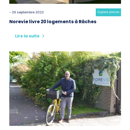
- 29 septembre 2022
Category:
Espace presse
Norevie livre 20 logements à Râches
Lire la suite