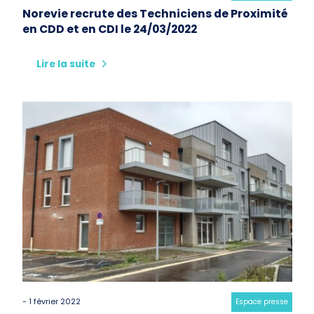
Norevie recrute des Techniciens de Proximité
en CDD et en CDI le 24/03/2022
Lire la suite
- 1 février 2022
Category:
Espace presse