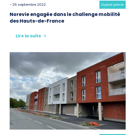
- 26 septembre 2022
Category:
Espace presse
Norevie engagée dans le challenge mobilité
des Hauts-de-France
Lire la suite