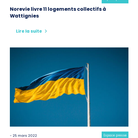
Norevie livre 11 logements collectifs à
Wattignies
Lire la suite
- 25 mars 2022
Category:
Espace presse