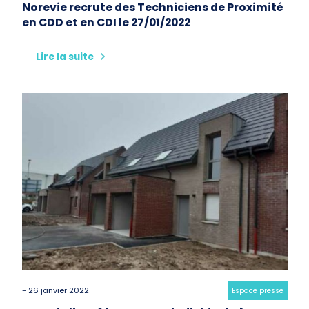
Norevie recrute des Techniciens de Proximité
en CDD et en CDI le 27/01/2022
Lire la suite
- 26 janvier 2022
Category:
Espace presse