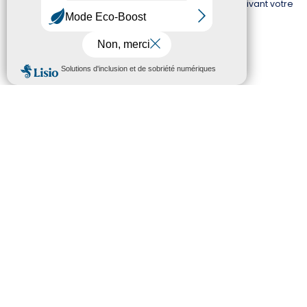
tracking, publicitaire ou de suivi n’est utilisé. En poursuivant votre
navigation, vous acceptez l’utilisation de ces cookies
techniques.
CONTACTEZ-NOUS
OK
62, rue St Sulpice
CS 40520
59505 DOUAI CEDEX