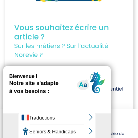
Vous souhaitez écrire un
article ?
Sur les métiers ? Sur l’actualité
Norevie ?
Contact Presse :
Sandrine BATAILLIE
Chargée de communication et événementiel
sandrine.bataillie@norevie.com
NOREVIE – 62 rue Saint sulpice CS 40520 –
Ce site utilise des cookies
59505 DOUAI CEDEX
Ce site utilise uniquement des cookies techniques,
indispensables à son bon fonctionnement. Aucun cookie de