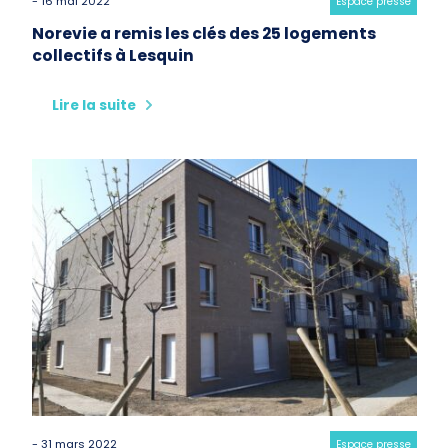
- 16 mai 2022
Category:
Espace presse
Norevie a remis les clés des 25 logements
collectifs à Lesquin
Lire la suite
- 31 mars 2022
Category:
Espace presse