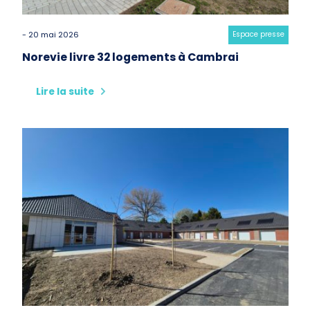
- 20 mai 2026
Category:
Espace presse
Norevie livre 32 logements à Cambrai
Lire la suite