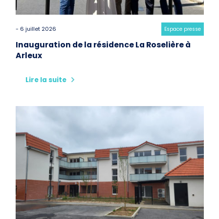
- 6 juillet 2026
Category:
Espace presse
Inauguration de la résidence La Roselière à
Arleux
Lire la suite