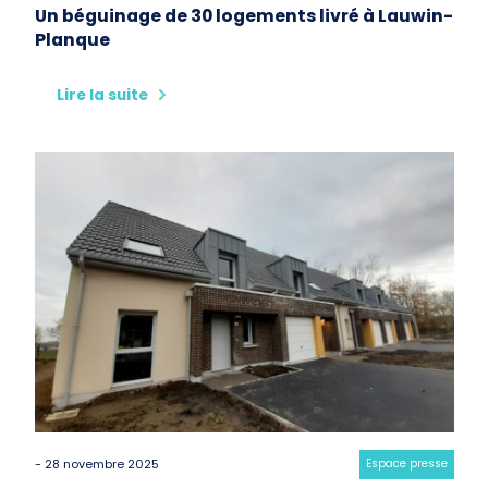
Un béguinage de 30 logements livré à Lauwin-
Planque
Lire la suite
- 28 novembre 2025
Category:
Espace presse