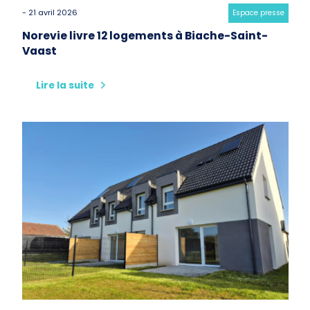
- 21 avril 2026
Category:
Espace presse
Norevie livre 12 logements à Biache-Saint-
Vaast
Lire la suite