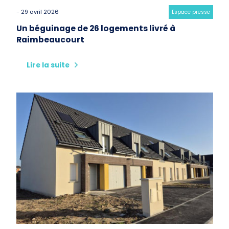
- 29 avril 2026
Category:
Espace presse
Un béguinage de 26 logements livré à
Raimbeaucourt
Lire la suite