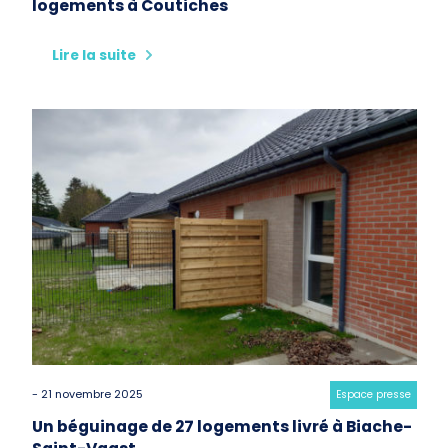
logements à Coutiches
Lire la suite
- 21 novembre 2025
Category:
Espace presse
Un béguinage de 27 logements livré à Biache-