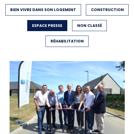
FILTER BY
BIEN VIVRE DANS SON LOGEMENT
FILTER BY
CONSTRUCTION
FILTER BY
ESPACE PRESSE
FILTER BY
NON CLASSÉ
FILTER BY
RÉHABILITATION