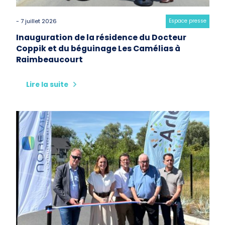
- 7 juillet 2026
Category:
Espace presse
Inauguration de la résidence du Docteur
Coppik et du béguinage Les Camélias à
Raimbeaucourt
Lire la suite