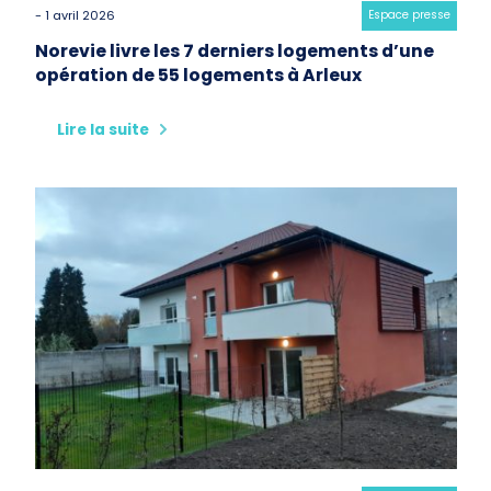
- 1 avril 2026
Category:
Espace presse
Norevie livre les 7 derniers logements d’une
opération de 55 logements à Arleux
Lire la suite