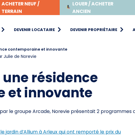
ACHETER NEUF /
LOUER / ACHETER
TERRAIN
ANCIEN
DEVENIR LOCATAIRE
DEVENIR PROPRIÉTAIRE
dence contemporaine et innovante
ar Julie de Norevie
: une résidence
 et innovante
é par le groupe Arcade, Norevie présentait 2 programmes 
e jardin d’Allium à Arleux qui ont remporté le prix du