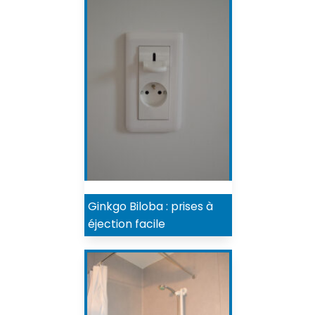
Ginkgo Biloba : prises à
éjection facile