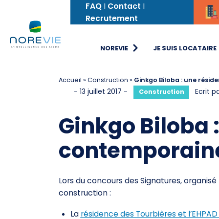
FAQ
I
Contact
I
Recrutement
NOREVIE
JE SUIS LOCATAIRE
Accueil
»
Construction
»
Ginkgo Biloba : une rési
-
13 juillet 2017
-
Ecrit p
Category:
Construction
Ginkgo Biloba 
contemporaine
Lors du concours des Signatures, organis
construction :
La
résidence des Tourbières et l’EHPAD l