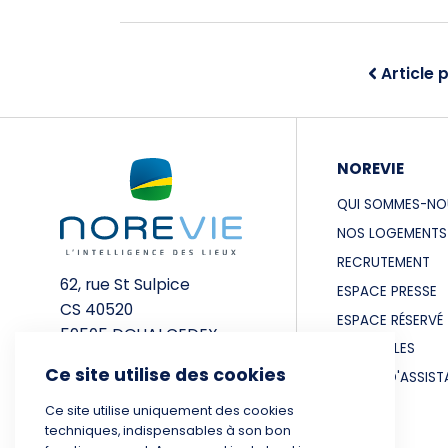
Article 
NOREVIE
QUI SOMMES-NO
NOS LOGEMENTS
RECRUTEMENT
62, rue St Sulpice
ESPACE PRESSE
CS 40520
ESPACE RÉSERVÉ
59505 DOUAI CEDEX
LIENS UTILES
Ce site utilise des cookies
03 27 93 53 53
BESOIN D'ASSIST
Ce site utilise uniquement des cookies
techniques, indispensables à son bon
CONTACTEZ-NOUS