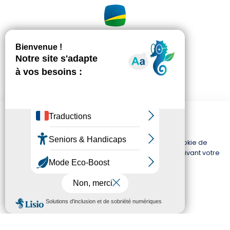
62, rue St Sulpice
CS 40520
59505 DOUAI CEDEX
Ce site utilise des cookies
03 27 93 53 53
Ce site utilise uniquement des cookies techniques,
indispensables à son bon fonctionnement. Aucun cookie de
CONTACTEZ-NOUS
tracking, publicitaire ou de suivi n’est utilisé. En poursuivant votre
navigation, vous acceptez l’utilisation de ces cookies
techniques.
OK
NOREVIE
JE SUIS LOCATAIRE
Qui sommes-nous ?
MON ESPACE CLIENT