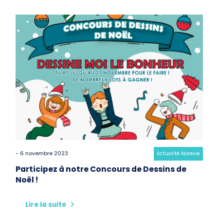
- 6 novembre 2023
Category:
Actualité Norevie
Participez à notre Concours de Dessins de
Noël !
Lire la suite