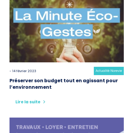
- 14 février 2023
Category:
Actualité Norevie
Préserver son budget tout en agissant pour
l’environnement
Lire la suite