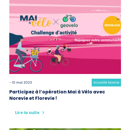
- 10 mai 2023
Category:
Actualité Norevie
Participez à l’opération Mai à Vélo avec
Norevie et Florevie !
Lire la suite