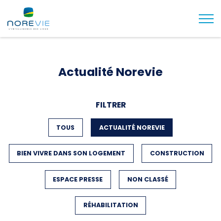
Togg
Actualité Norevie
FILTRER
FILTER BY
TOUS
FILTER BY
ACTUALITÉ NOREVIE
FILTER BY
BIEN VIVRE DANS SON LOGEMENT
FILTER BY
CONSTRUCTION
FILTER BY
ESPACE PRESSE
FILTER BY
NON CLASSÉ
FILTER BY
RÉHABILITATION