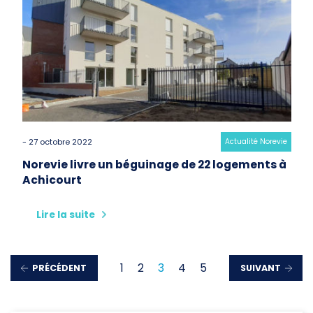
- 27 octobre 2022
Category:
Actualité Norevie
Norevie livre un béguinage de 22 logements à
Achicourt
Lire la suite
1
2
3
4
5
PRÉCÉDENT
SUIVANT