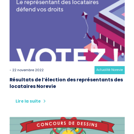
- 22 novembre 2022
Category:
Actualité Norevie
Résultats de l’élection des représentants des
locataires Norevie
Lire la suite