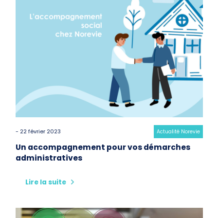
- 22 février 2023
Category:
Actualité Norevie
Un accompagnement pour vos démarches
administratives
Lire la suite